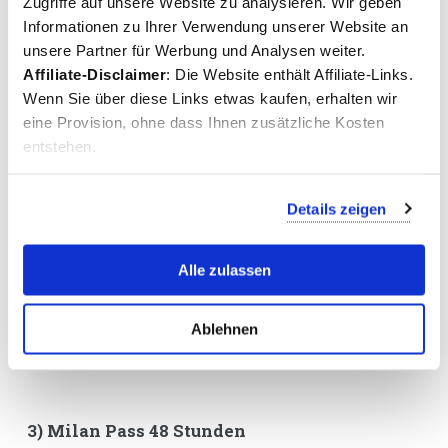
Zugriffe auf unsere Website zu analysieren. Wir geben
Informationen zu Ihrer Verwendung unserer Website an
unsere Partner für Werbung und Analysen weiter.
Affiliate-Disclaimer
: Die Website enthält Affiliate-Links.
Wenn Sie über diese Links etwas kaufen, erhalten wir
eine Provision, ohne dass Ihnen zusätzliche Kosten
entstehen.
Was ist in diesem Milan City Pass enthalten?
Zugang zum
Mailänder Dom
(Duomo), dem archäologischen
Details zeigen
Gebiet, dem Duomo Museum und der Kirche San Gottardo
Zugang zur
Dachterrasse des Duomo
Alle zulassen
Zugang zur
Leonardo3 Museum
Mailand-
Transportkarte
24 oder 72 Stunden
App mit Audioguide für einen Stadtspaziergang in Mailand
Ablehnen
10 % Rabatt auf verschiedene Attraktionen und Ausflüge
Weitere Informationen und Reservierung Mailand City Card
3) Milan Pass 48 Stunden