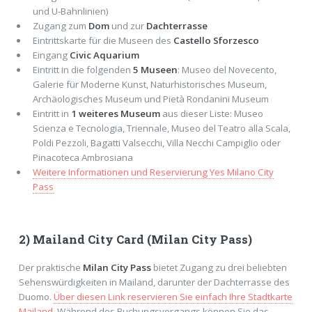
und U-Bahnlinien)
Zugang zum
Dom
und zur
Dachterrasse
Eintrittskarte für die Museen des
Castello Sforzesco
Eingang
Civic Aquarium
Eintritt in die folgenden
5 Museen
: Museo del Novecento,
Galerie für Moderne Kunst, Naturhistorisches Museum,
Archäologisches Museum und Pietà Rondanini Museum
Eintritt in
1 weiteres Museum
aus dieser Liste: Museo
Scienza e Tecnologia, Triennale, Museo del Teatro alla Scala,
Poldi Pezzoli, Bagatti Valsecchi, Villa Necchi Campiglio oder
Pinacoteca Ambrosiana
Weitere Informationen und Reservierung Yes Milano City
Pass
2) Mailand City Card (Milan City Pass)
Der praktische
Milan City Pass
bietet Zugang zu drei beliebten
Sehenswürdigkeiten in Mailand, darunter der Dachterrasse des
Duomo.
Über diesen Link reservieren Sie einfach Ihre Stadtkarte
Mailand
. Während des Buchungsvorgangs können Sie das