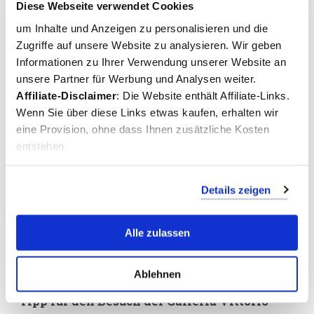
Diese Webseite verwendet Cookies
um Inhalte und Anzeigen zu personalisieren und die
Zugriffe auf unsere Website zu analysieren. Wir geben
Informationen zu Ihrer Verwendung unserer Website an
Der Eingang neben dem Dom
unsere Partner für Werbung und Analysen weiter.
Affiliate-Disclaimer
: Die Website enthält Affiliate-Links.
Die Geschäfte in der Galleria Vittorio
Wenn Sie über diese Links etwas kaufen, erhalten wir
Emanuele II
eine Provision, ohne dass Ihnen zusätzliche Kosten
entstehen.
Neben luxuriösen Modemarken und Accessoires finden Sie hier
auch Bücherläden, Kunstgalerien, ein Hutgeschäft und
Souvenirshops in der Mailänder Einkaufspassage. Es gibt sogar
Details zeigen
ein
Hotel
und daneben bietet das Einkaufszentrum natürlich
auch verschiedene Bars, Cafés und Restaurants. Wenn Sie die
Galleria besuchen, werden Sie schnell merken, dass es hier
Alle zulassen
nicht nur um das Shoppingvergnügen geht. Auch
Geschäftsleute treffen sich hier gerne zum Mittagessen, Aperitif
oder Abendessen.
Ablehnen
Tipp für den Besuch der Galleria Vittorio